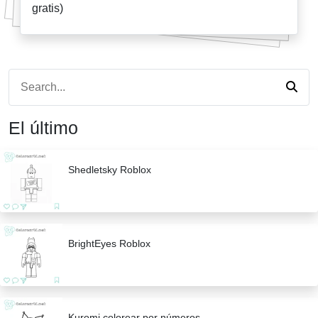
gratis)
El último
Shedletsky Roblox
BrightEyes Roblox
Kuromi colorear por números