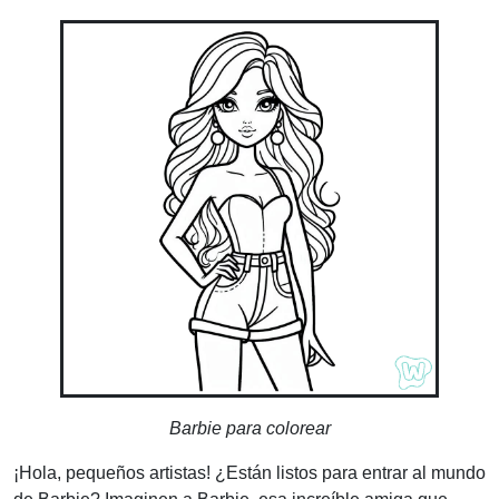
Barbie para colorear
¡Hola, pequeños artistas! ¿Están listos para entrar al mundo