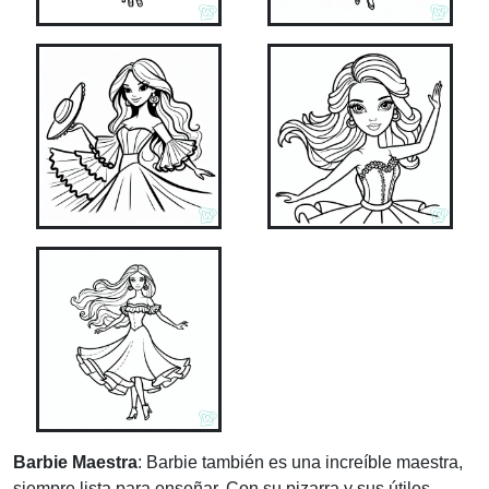
Barbie Maestra
: Barbie también es una increíble maestra,
siempre lista para enseñar. Con su pizarra y sus útiles