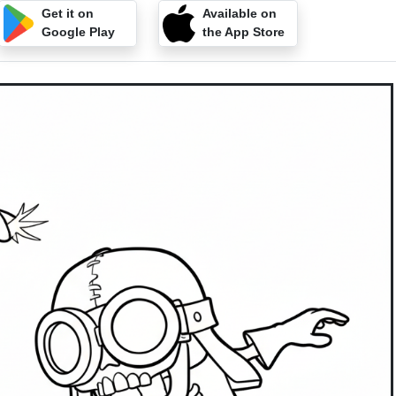
Get it on
Available on
Google Play
the App Store