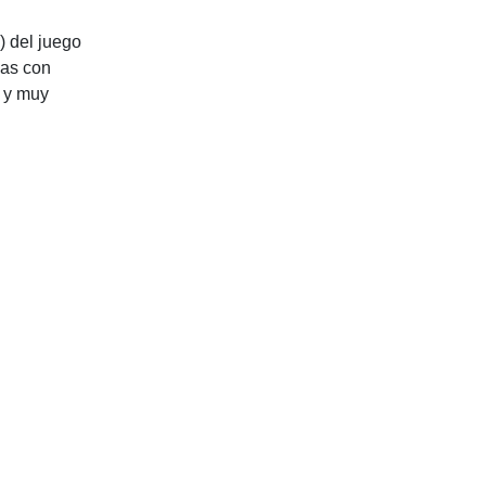
) del juego
bas con
o y muy