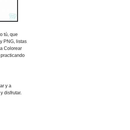
o tú, que
y PNG, listas
ra Colorear
r practicando
ar y a
 disfrutar.