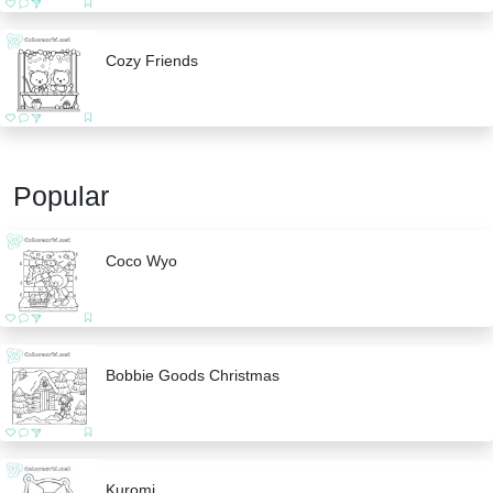
Cozy Friends
Popular
Coco Wyo
Bobbie Goods Christmas
Kuromi