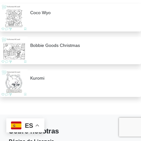
Coco Wyo
Bobbie Goods Christmas
Kuromi
ES
Sobre nosotras