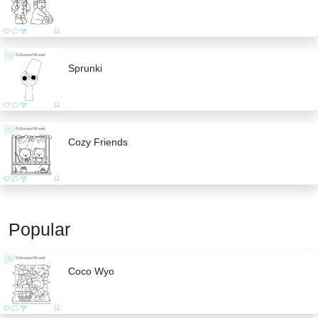
Sprunki
Cozy Friends
Popular
Coco Wyo