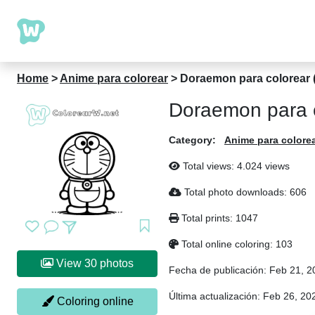
Home
>
Anime para colorear
>
Doraemon para colorear (
Doraemon para c
Category:
Anime para colore
Total views: 4.024 views
Total photo downloads: 606
Total prints: 1047
Total online coloring: 103
View 30 photos
Fecha de publicación:
Feb 21, 2
Última actualización:
Feb 26, 20
Coloring online