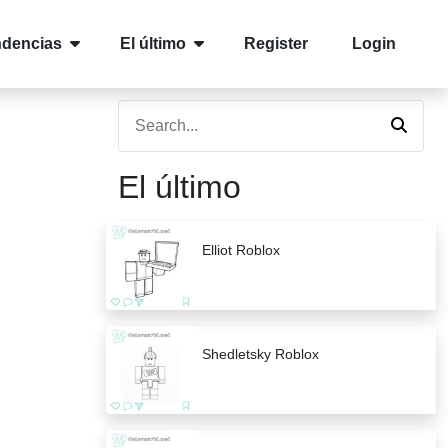
ndencias
El último
Register
Login
El último
Elliot Roblox
Shedletsky Roblox