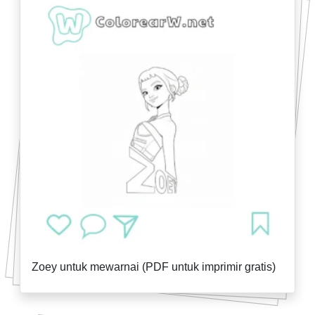
Zoey untuk mewarnai (PDF untuk imprimir gratis)