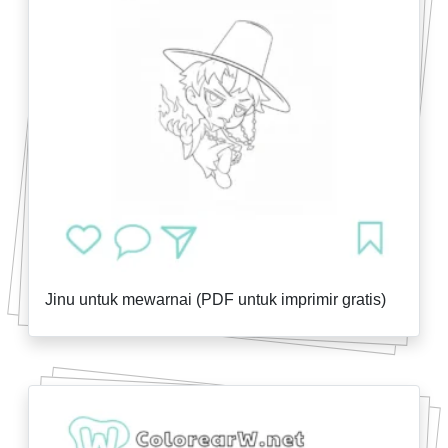
Jinu untuk mewarnai (PDF untuk imprimir gratis)