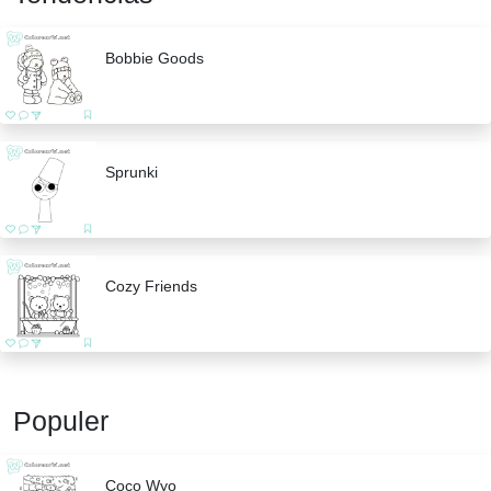
Bobbie Goods
Sprunki
Cozy Friends
Populer
Coco Wyo