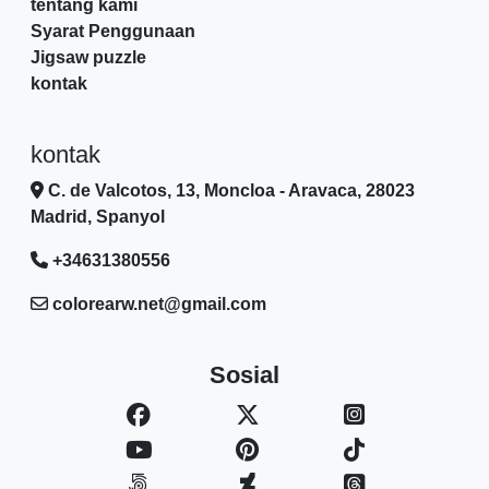
tentang kami
Syarat Penggunaan
Jigsaw puzzle
kontak
kontak
C. de Valcotos, 13, Moncloa - Aravaca, 28023
Madrid, Spanyol
+34631380556
colorearw.net@gmail.com
Sosial