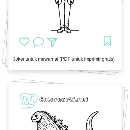
Joker untuk mewarnai (PDF untuk imprimir gratis)