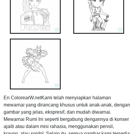
En ColorearW.netKami telah menyiapkan halaman
mewarnai yang dirancang khusus untuk anak-anak, dengan
gambar yang jelas, ekspresif, dan mudah diwarnai.
Mewarnai Rumi Ini seperti bergabung dengannya di konser
ajaib atau dalam misi rahasia, menggunakan pensil,
krayon, atau spidol. Selain itu, semua gambar kami tersedia