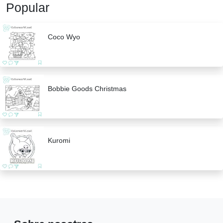
Popular
Coco Wyo
Bobbie Goods Christmas
Kuromi