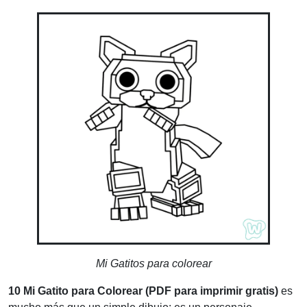
Mi Gatitos para colorear
10 Mi Gatito para Colorear (PDF para imprimir gratis)
es