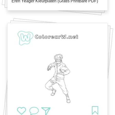
Eren Yeager Kleurplaten (Gratis Printbare PDF)