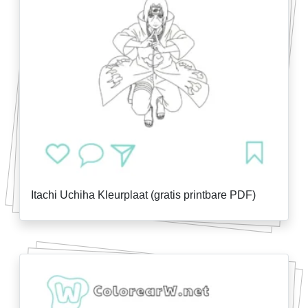
Itachi Uchiha Kleurplaat (gratis printbare PDF)