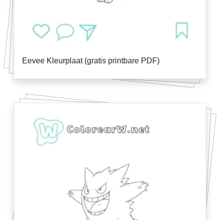
Eevee Kleurplaat (gratis printbare PDF)