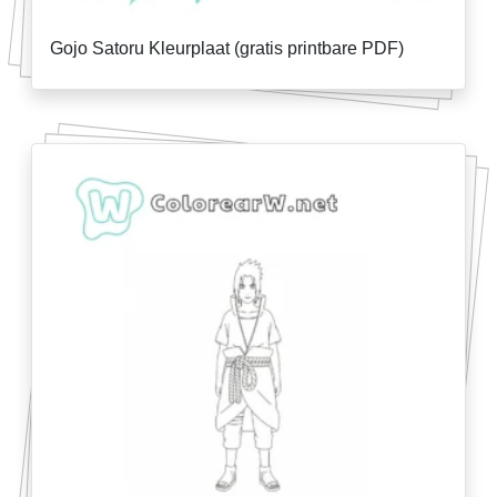
Gojo Satoru Kleurplaat (gratis printbare PDF)