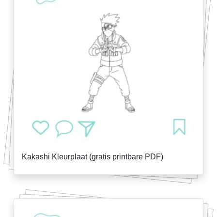
Kakashi Kleurplaat (gratis printbare PDF)