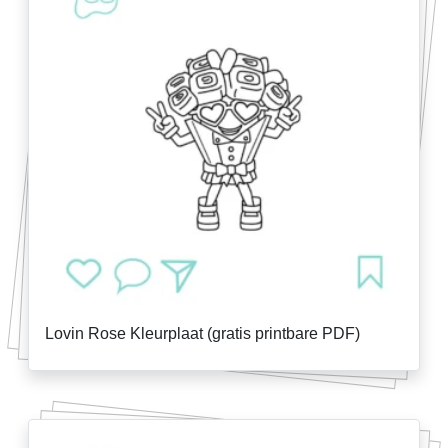
Lovin Rose Kleurplaat (gratis printbare PDF)