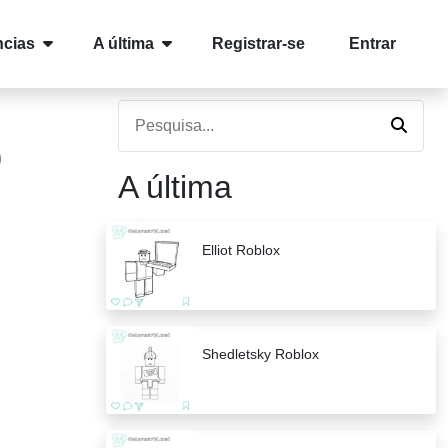
cias
A última
Registrar-se
Entrar
)
A última
Elliot Roblox
Shedletsky Roblox