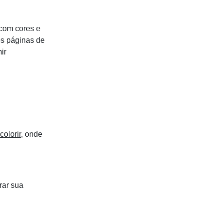
 com cores e
es páginas de
ir
colorir
, onde
rar sua