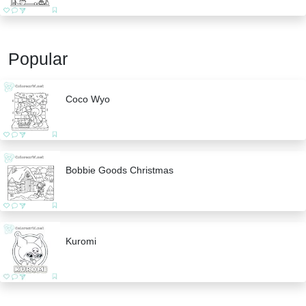
Popular
Coco Wyo
Bobbie Goods Christmas
Kuromi