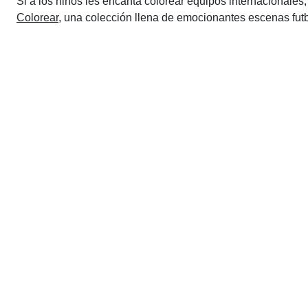
Si a los niños les encanta colorear equipos internacionales
Colorear
, una colección llena de emocionantes escenas futbo