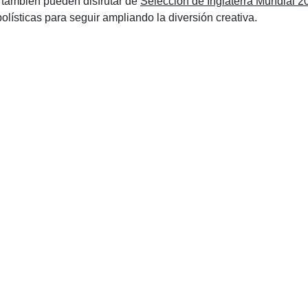
, también pueden disfrutar de
Selección de Inglaterra Mundial 2
lísticas para seguir ampliando la diversión creativa.