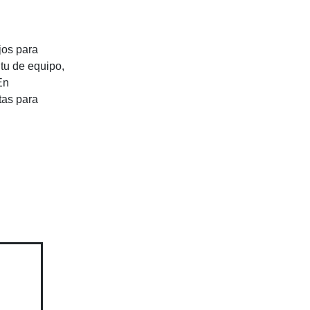
jos para
itu de equipo,
En
tas para