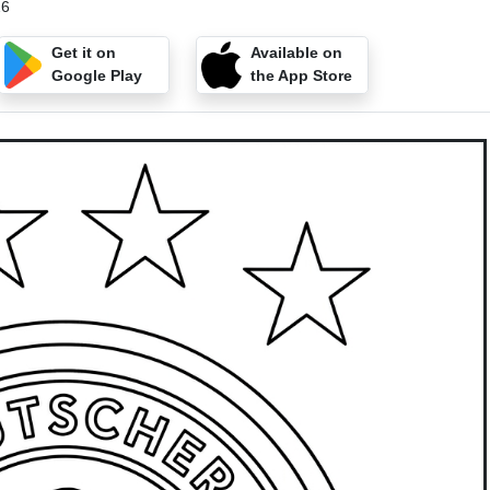
26
Get it on
Available on
Google Play
the App Store