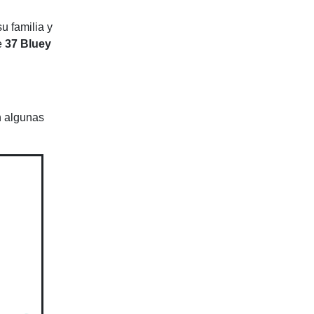
u familia y
e
37 Bluey
n algunas