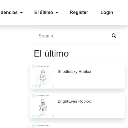
ndencias
El último
Register
Login
El último
Shedletsky Roblox
BrightEyes Roblox