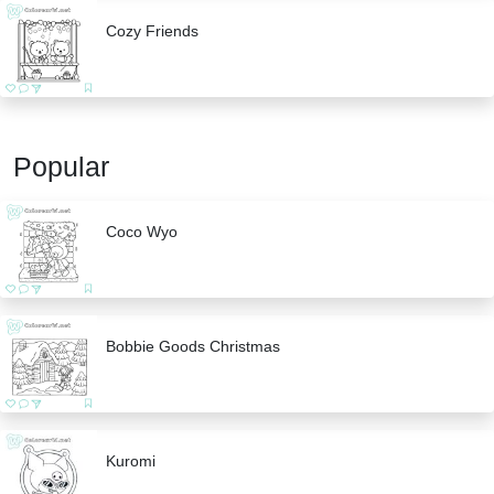
Cozy Friends
Popular
Coco Wyo
Bobbie Goods Christmas
Kuromi