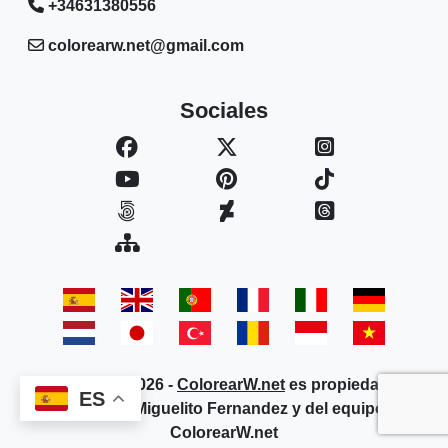
+34631380556
colorearw.net@gmail.com
Sociales
Copyright © 2026 -
ColorearW.net
es propiedad del
ES
cofundador Miguelito Fernandez y del equipo de
ColorearW.net