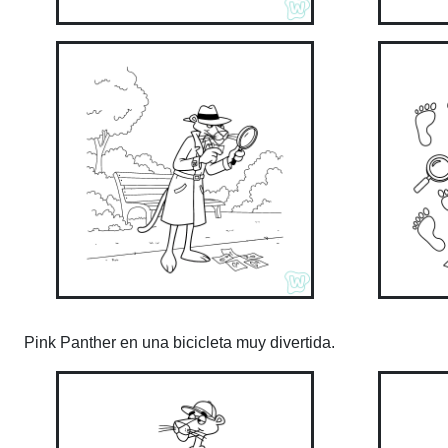
Pink Panther en una bicicleta muy divertida.