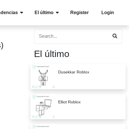
ndencias
El último
Register
Login
)
El último
Dusekkar Roblox
Elliot Roblox