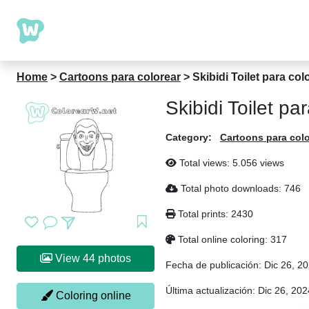
Home
>
Cartoons para colorear
>
Skibidi Toilet para col
Skibidi Toilet pa
Category:
Cartoons para colo
Total views: 5.056 views
Total photo downloads: 746
Total prints: 2430
Total online coloring: 317
View 44 photos
Fecha de publicación:
Dic 26, 2
Última actualización:
Dic 26, 202
Coloring online