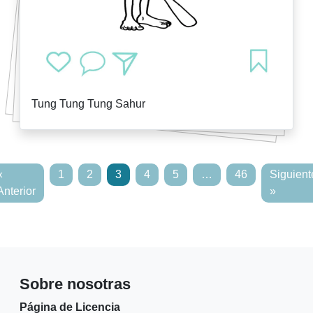
Tung Tung Tung Sahur
«
1
2
3
4
5
…
46
Siguient
Anterior
»
Sobre nosotras
Página de Licencia